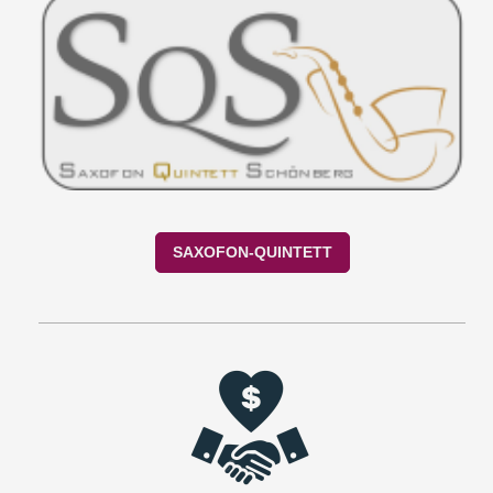
SAXOFON-QUINTETT